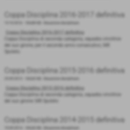
Coppa Disciplina 2016-2017 definitiva
15-10-2016
- 184,88 KB
-
Situazione disciplinare
Coppa Disciplina 2016-2017 definitiva
Coppa Disciplina di seconda categoria, squadra vincitrice
del suo girone, per il secondo anno consecutivo, M8
Spoleto.
Coppa Disciplina 2015-2016 definitiva
25-09-2015
- 184,60 KB
-
Situazione disciplinare
Coppa Disciplina 2015-2016 definitiva
Coppa Disciplina di seconda categoria, squadra vincitrice
del suo girone: M8 Spoleto
Coppa Disciplina 2014-2015 definitiva
19-09-2014
- 184,60 KB
-
Situazione disciplinare