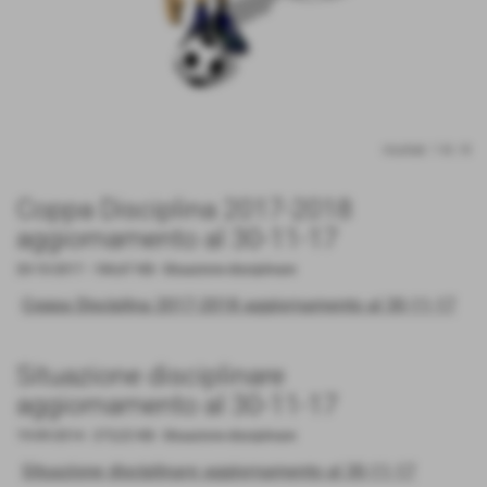
risultati: 1-8 / 8
Coppa Disciplina 2017-2018
aggiornamento al 30-11-17
20-10-2017
- 184,47 KB
-
Situazione disciplinare
Coppa Disciplina 2017-2018 aggiornamento al 30-11-17
Situazione disciplinare
aggiornamento al 30-11-17
19-09-2014
- 273,22 KB
-
Situazione disciplinare
Situazione disciplinare aggiornamento al 30-11-17