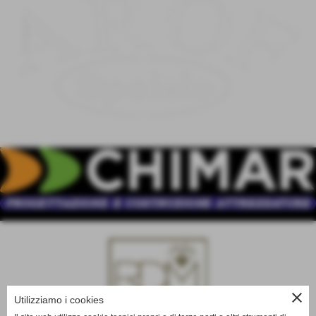
close
Utilizziamo i cookies