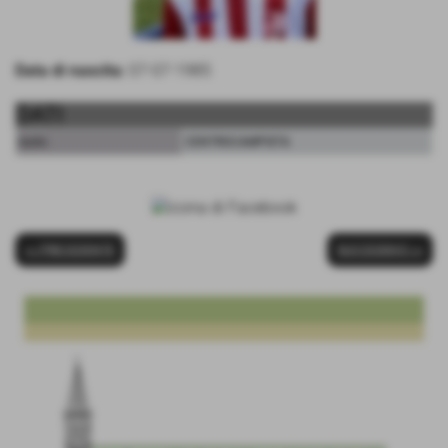
Data di nascita:
07-07-1985
DATI
ruolo:
CENTROCAMPISTA
<< PRECEDENTE
SUCCESSIVO >>